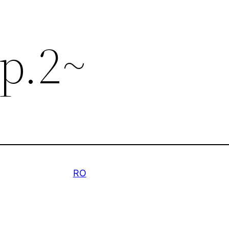
op.2~
RO