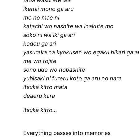
tada wasurete wa
ikenai mono ga aru
me no mae ni
katachi wo nashite wa inakute mo
soko ni wa iki ga ari
kodou ga ari
yasuraka na kyokusen wo egaku hikari ga a
me wo tojite
sono ude wo nobashite
yubisaki ni fureru koto ga aru no nara
itsuka kitto mata
deaeru kara
itsuka kitto…
Everything passes into memories