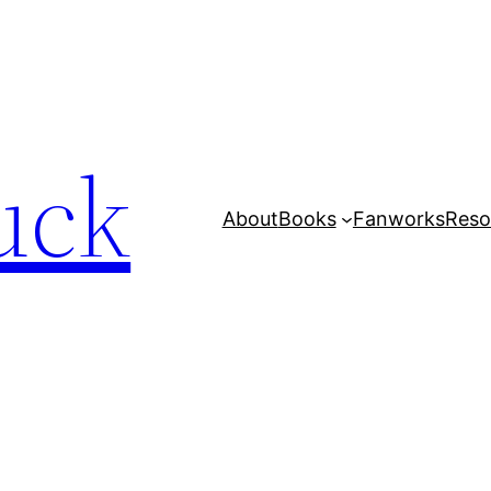
uck
About
Books
Fanworks
Reso